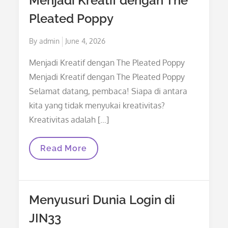
Menjadi Kreatif dengan The
Pleated Poppy
Posted
By
admin
June 4, 2026
on
Menjadi Kreatif dengan The Pleated Poppy
Menjadi Kreatif dengan The Pleated Poppy
Selamat datang, pembaca! Siapa di antara
kita yang tidak menyukai kreativitas?
Kreativitas adalah […]
Menjadi
Read More
Kreatif
Dengan
The
Pleated
Poppy
Menyusuri Dunia Login di
JIN33