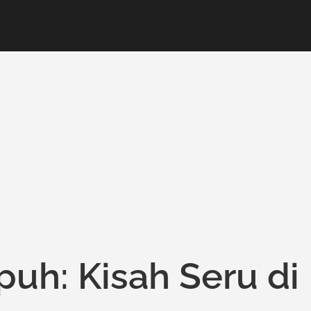
puh: Kisah Seru di