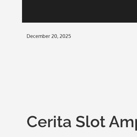
Posted
December 20, 2025
on
Cerita Slot Am