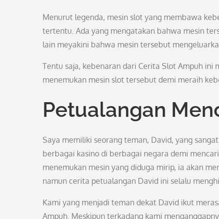
Menurut legenda, mesin slot yang membawa keber
tertentu. Ada yang mengatakan bahwa mesin terse
lain meyakini bahwa mesin tersebut mengeluarka
Tentu saja, kebenaran dari Cerita Slot Ampuh ini
menemukan mesin slot tersebut demi meraih keb
Petualangan Menc
Saya memiliki seorang teman, David, yang sangat 
berbagai kasino di berbagai negara demi mencari
menemukan mesin yang diduga mirip, ia akan meng
namun cerita petualangan David ini selalu menghi
Kami yang menjadi teman dekat David ikut meras
Ampuh. Meskipun terkadang kami menganggapnya se