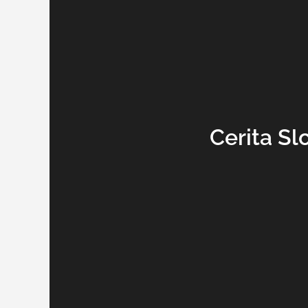
Cerita Sl