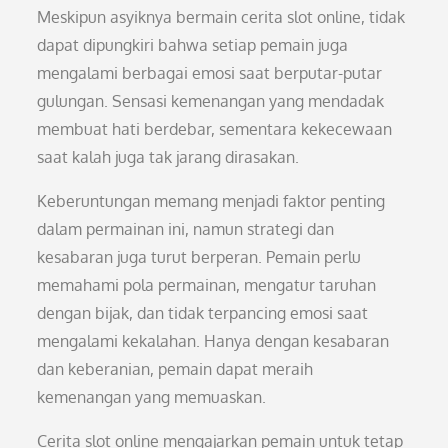
Meskipun asyiknya bermain cerita slot online, tidak
dapat dipungkiri bahwa setiap pemain juga
mengalami berbagai emosi saat berputar-putar
gulungan. Sensasi kemenangan yang mendadak
membuat hati berdebar, sementara kekecewaan
saat kalah juga tak jarang dirasakan.
Keberuntungan memang menjadi faktor penting
dalam permainan ini, namun strategi dan
kesabaran juga turut berperan. Pemain perlu
memahami pola permainan, mengatur taruhan
dengan bijak, dan tidak terpancing emosi saat
mengalami kekalahan. Hanya dengan kesabaran
dan keberanian, pemain dapat meraih
kemenangan yang memuaskan.
Cerita slot online mengajarkan pemain untuk tetap