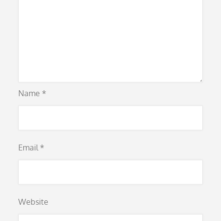
Name
*
Email
*
Website