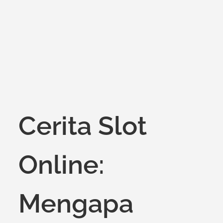
on
Cerita Slot
Online:
Mengapa