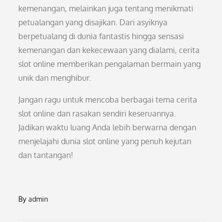
kemenangan, melainkan juga tentang menikmati
petualangan yang disajikan. Dari asyiknya
berpetualang di dunia fantastis hingga sensasi
kemenangan dan kekecewaan yang dialami, cerita
slot online memberikan pengalaman bermain yang
unik dan menghibur.
Jangan ragu untuk mencoba berbagai tema cerita
slot online dan rasakan sendiri keseruannya.
Jadikan waktu luang Anda lebih berwarna dengan
menjelajahi dunia slot online yang penuh kejutan
dan tantangan!
By
admin