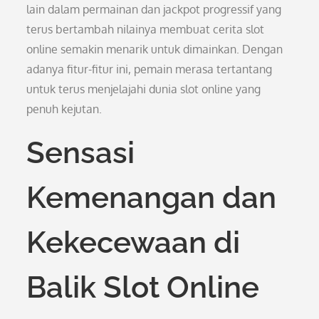
lain dalam permainan dan jackpot progressif yang
terus bertambah nilainya membuat cerita slot
online semakin menarik untuk dimainkan. Dengan
adanya fitur-fitur ini, pemain merasa tertantang
untuk terus menjelajahi dunia slot online yang
penuh kejutan.
Sensasi
Kemenangan dan
Kekecewaan di
Balik Slot Online