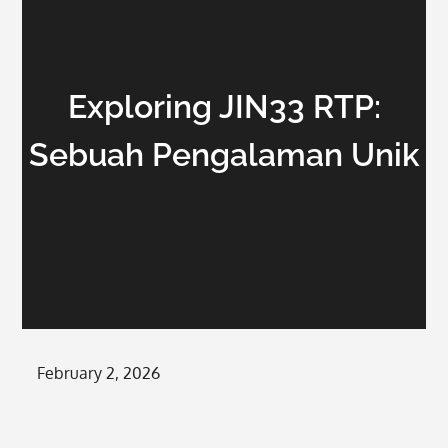
Exploring JIN33 RTP:
Sebuah Pengalaman Unik
Posted
February 2, 2026
on