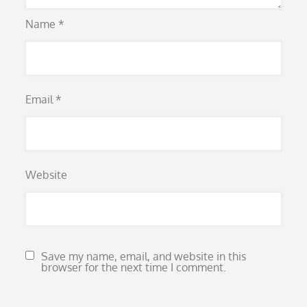
Name
*
Email
*
Website
Save my name, email, and website in this
browser for the next time I comment.