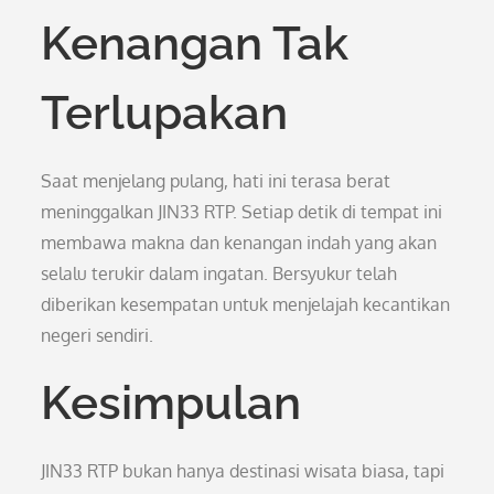
Kenangan Tak
Terlupakan
Saat menjelang pulang, hati ini terasa berat
meninggalkan JIN33 RTP. Setiap detik di tempat ini
membawa makna dan kenangan indah yang akan
selalu terukir dalam ingatan. Bersyukur telah
diberikan kesempatan untuk menjelajah kecantikan
negeri sendiri.
Kesimpulan
JIN33 RTP bukan hanya destinasi wisata biasa, tapi