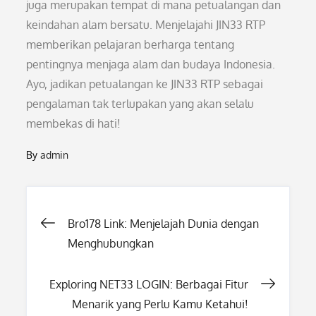
juga merupakan tempat di mana petualangan dan
keindahan alam bersatu. Menjelajahi JIN33 RTP
memberikan pelajaran berharga tentang
pentingnya menjaga alam dan budaya Indonesia.
Ayo, jadikan petualangan ke JIN33 RTP sebagai
pengalaman tak terlupakan yang akan selalu
membekas di hati!
By
admin
Post
Bro178 Link: Menjelajah Dunia dengan
Menghubungkan
navigation
Exploring NET33 LOGIN: Berbagai Fitur
Menarik yang Perlu Kamu Ketahui!