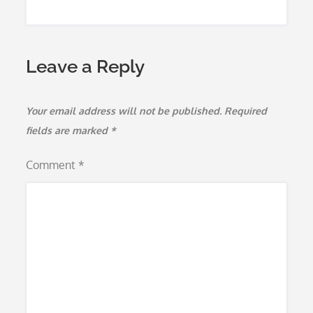
Leave a Reply
Your email address will not be published.
Required
fields are marked
*
Comment
*