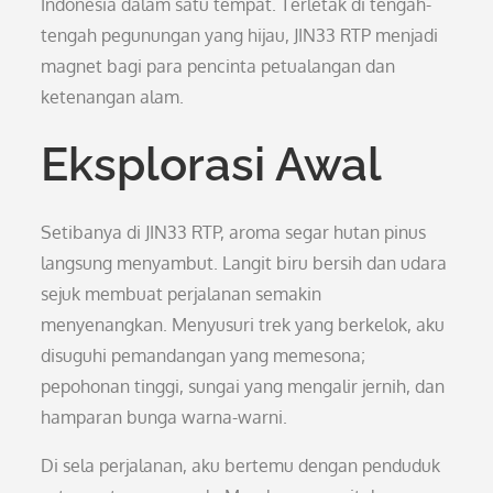
Indonesia dalam satu tempat. Terletak di tengah-
tengah pegunungan yang hijau, JIN33 RTP menjadi
magnet bagi para pencinta petualangan dan
ketenangan alam.
Eksplorasi Awal
Setibanya di JIN33 RTP, aroma segar hutan pinus
langsung menyambut. Langit biru bersih dan udara
sejuk membuat perjalanan semakin
menyenangkan. Menyusuri trek yang berkelok, aku
disuguhi pemandangan yang memesona;
pepohonan tinggi, sungai yang mengalir jernih, dan
hamparan bunga warna-warni.
Di sela perjalanan, aku bertemu dengan penduduk