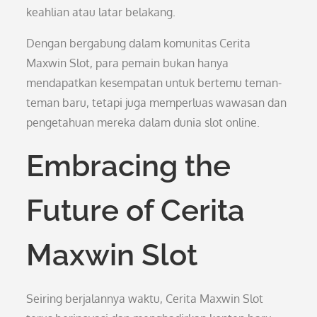
keahlian atau latar belakang.
Dengan bergabung dalam komunitas Cerita
Maxwin Slot, para pemain bukan hanya
mendapatkan kesempatan untuk bertemu teman-
teman baru, tetapi juga memperluas wawasan dan
pengetahuan mereka dalam dunia slot online.
Embracing the
Future of Cerita
Maxwin Slot
Seiring berjalannya waktu, Cerita Maxwin Slot