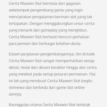
Cerita Maxwin Slot bermula dari gagasan
sekelompok pengembang game yang ingin
menciptakan pengalaman bermain slot yang tak
terlupakan. Dengan menggabungkan unsur cerita
yang menarik dan gameplay yang menghibur,
Cerita Maxwin Slot berhasil mencuri perhatian
para pemain dari berbagai belahan dunia.
Dalam perjalanan pengembangannya, tim di balik
Cerita Maxwin Slot sangat memperhatikan setiap
detail, mulai dari desain karakter hingga alur cerita
yang melekat pada setiap putaran permainan. Hal
ini lah yang membuat Cerita Maxwin Slot begitu
istimewa dan berbeda dari game slot online
lainnya.
Keunggulan utama Cerita Maxwin Slot terletak