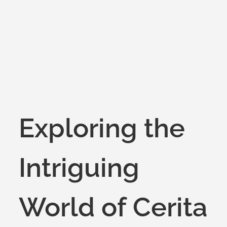
on
Exploring the
Intriguing
World of Cerita