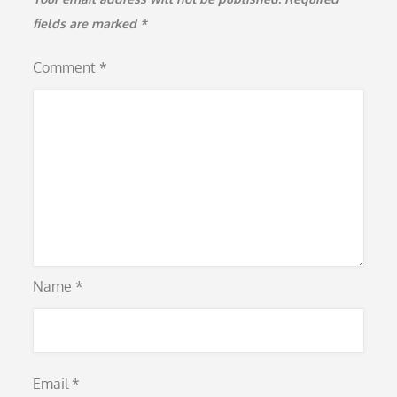
fields are marked
*
Comment
*
Name
*
Email
*