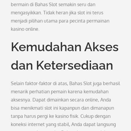
bermain di Bahas Slot semakin seru dan
mengasyikkan. Tidak heran jika slot ini terus
menjadi pilihan utama para pecinta permainan
kasino online.
Kemudahan Akses
dan Ketersediaan
Selain faktor-faktor di atas, Bahas Slot juga berhasil
menarik perhatian pemain karena kemudahan
aksesnya. Dapat dimainkan secara online, Anda
bisa menikmati slot ini kapanpun dan dimanapun
tanpa harus pergi ke kasino fisik. Cukup dengan
koneksi internet yang stabil, Anda dapat langsung