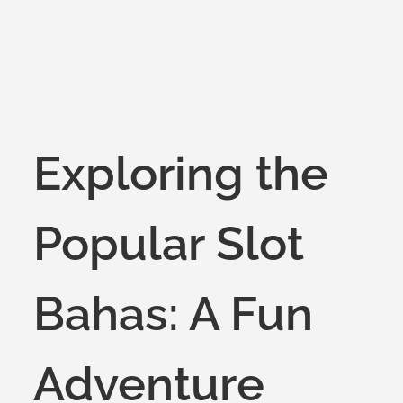
Exploring the
Popular Slot
Bahas: A Fun
Adventure