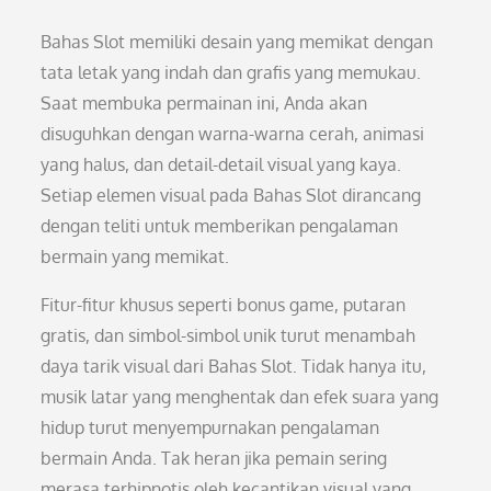
Bahas Slot memiliki desain yang memikat dengan
tata letak yang indah dan grafis yang memukau.
Saat membuka permainan ini, Anda akan
disuguhkan dengan warna-warna cerah, animasi
yang halus, dan detail-detail visual yang kaya.
Setiap elemen visual pada Bahas Slot dirancang
dengan teliti untuk memberikan pengalaman
bermain yang memikat.
Fitur-fitur khusus seperti bonus game, putaran
gratis, dan simbol-simbol unik turut menambah
daya tarik visual dari Bahas Slot. Tidak hanya itu,
musik latar yang menghentak dan efek suara yang
hidup turut menyempurnakan pengalaman
bermain Anda. Tak heran jika pemain sering
merasa terhipnotis oleh kecantikan visual yang