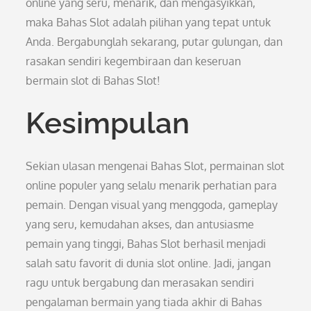
online yang seru, menarik, dan mengasyikkan,
maka Bahas Slot adalah pilihan yang tepat untuk
Anda. Bergabunglah sekarang, putar gulungan, dan
rasakan sendiri kegembiraan dan keseruan
bermain slot di Bahas Slot!
Kesimpulan
Sekian ulasan mengenai Bahas Slot, permainan slot
online populer yang selalu menarik perhatian para
pemain. Dengan visual yang menggoda, gameplay
yang seru, kemudahan akses, dan antusiasme
pemain yang tinggi, Bahas Slot berhasil menjadi
salah satu favorit di dunia slot online. Jadi, jangan
ragu untuk bergabung dan merasakan sendiri
pengalaman bermain yang tiada akhir di Bahas