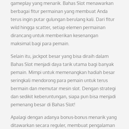
gameplay yang menarik. Bahas Slot menawarkan
berbagai fitur permainan yang membuat Anda
terus ingin putar gulungan berulang kali. Dari fitur
wild hingga scatter, setiap elemen permainan
dirancang untuk memberikan kesenangan
maksimal bagi para pemain.
Selain itu, jackpot besar yang bisa diraih dalam
Bahas Slot menjadi daya tarik utama bagi banyak
pemain. Mimpi untuk memenangkan hadiah besar
seringkali mendorong para pemain untuk terus
bermain dan memutar mesin slot. Dengan strategi
dan sedikit keberuntungan, siapa pun bisa menjadi
pemenang besar di Bahas Slot!
Apalagi dengan adanya bonus-bonus menarik yang
ditawarkan secara reguler, membuat pengalaman