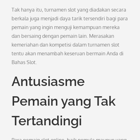
Tak hanya itu, turnamen slot yang diadakan secara
berkala juga menjadi daya tarik tersendiri bagi para
pemain yang ingin menguji kemampuan mereka
dan bersaing dengan pemain lain. Merasakan
kemeriahan dan kompetisi dalam turnamen slot
tentu akan menambah keseruan bermain Anda di
Bahas Slot.
Antusiasme
Pemain yang Tak
Tertandingi