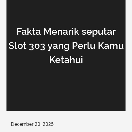
Fakta Menarik seputar
Slot 303 yang Perlu Kamu
Ketahui
Posted
December 20, 2025