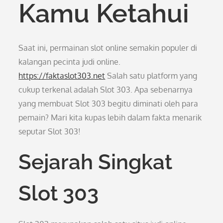
Kamu Ketahui
Saat ini, permainan slot online semakin populer di
kalangan pecinta judi online.
https://faktaslot303.net
Salah satu platform yang
cukup terkenal adalah Slot 303. Apa sebenarnya
yang membuat Slot 303 begitu diminati oleh para
pemain? Mari kita kupas lebih dalam fakta menarik
seputar Slot 303!
Sejarah Singkat
Slot 303