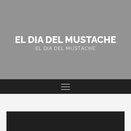
Skip
to
content
EL DIA DEL MUSTACHE
EL DIA DEL MUSTACHE