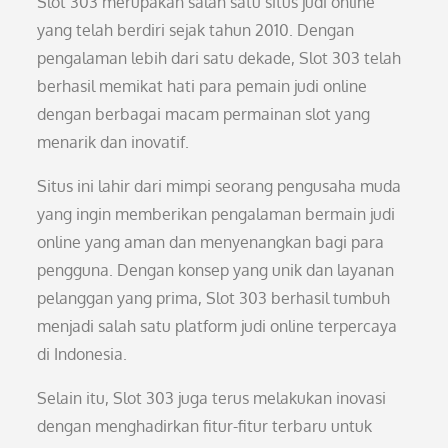
Slot 303 merupakan salah satu situs judi online
yang telah berdiri sejak tahun 2010. Dengan
pengalaman lebih dari satu dekade, Slot 303 telah
berhasil memikat hati para pemain judi online
dengan berbagai macam permainan slot yang
menarik dan inovatif.
Situs ini lahir dari mimpi seorang pengusaha muda
yang ingin memberikan pengalaman bermain judi
online yang aman dan menyenangkan bagi para
pengguna. Dengan konsep yang unik dan layanan
pelanggan yang prima, Slot 303 berhasil tumbuh
menjadi salah satu platform judi online terpercaya
di Indonesia.
Selain itu, Slot 303 juga terus melakukan inovasi
dengan menghadirkan fitur-fitur terbaru untuk