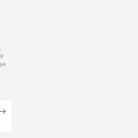
.
up
jak