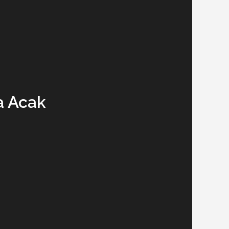
a Acak