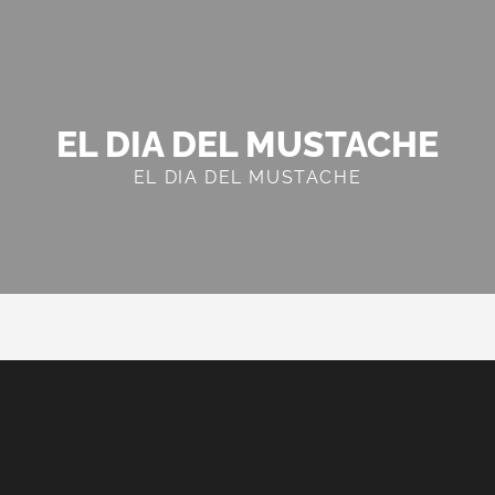
EL DIA DEL MUSTACHE
EL DIA DEL MUSTACHE