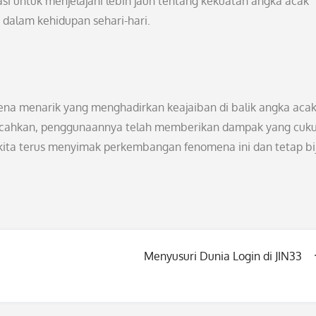
si untuk menjelajahi lebih jauh tentang kekuatan angka acak
dalam kehidupan sehari-hari.
na menarik yang menghadirkan keajaiban di balik angka acak
pecahkan, penggunaannya telah memberikan dampak yang cuk
 kita terus menyimak perkembangan fenomena ini dan tetap bi
i
Menyusuri Dunia Login di JIN33