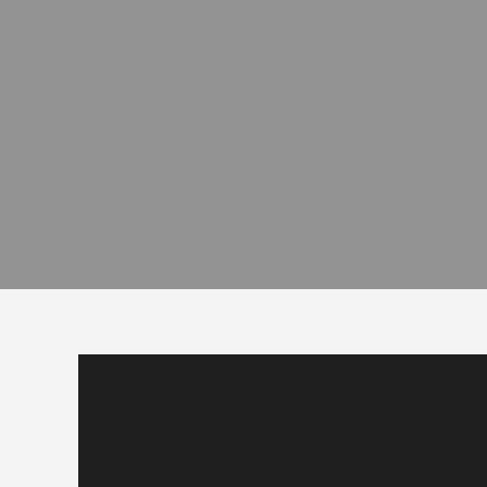
Skip
to
content