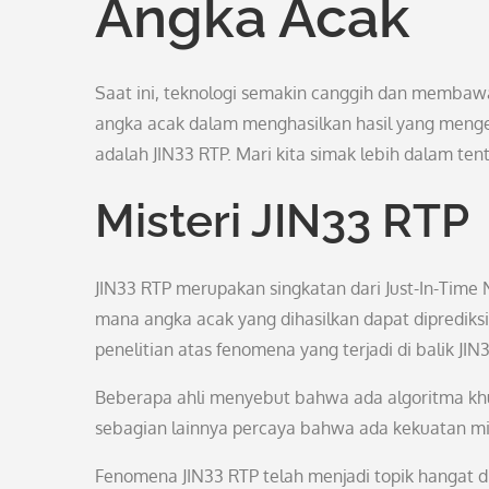
Angka Acak
Saat ini, teknologi semakin canggih dan membaw
angka acak dalam menghasilkan hasil yang meng
adalah JIN33 RTP. Mari kita simak lebih dalam ten
Misteri JIN33 RTP
JIN33 RTP merupakan singkatan dari Just-In-Time
mana angka acak yang dihasilkan dapat diprediksi
penelitian atas fenomena yang terjadi di balik JIN
Beberapa ahli menyebut bahwa ada algoritma kh
sebagian lainnya percaya bahwa ada kekuatan miste
Fenomena JIN33 RTP telah menjadi topik hangat d