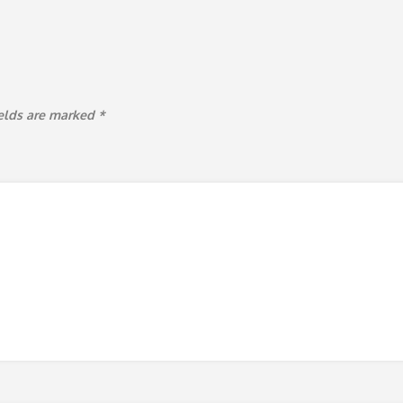
ields are marked
*