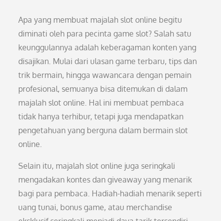
Apa yang membuat majalah slot online begitu
diminati oleh para pecinta game slot? Salah satu
keunggulannya adalah keberagaman konten yang
disajikan. Mulai dari ulasan game terbaru, tips dan
trik bermain, hingga wawancara dengan pemain
profesional, semuanya bisa ditemukan di dalam
majalah slot online. Hal ini membuat pembaca
tidak hanya terhibur, tetapi juga mendapatkan
pengetahuan yang berguna dalam bermain slot
online.
Selain itu, majalah slot online juga seringkali
mengadakan kontes dan giveaway yang menarik
bagi para pembaca. Hadiah-hadiah menarik seperti
uang tunai, bonus game, atau merchandise