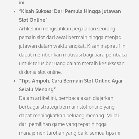
ini.
“Kisah Sukses: Dari Pemula Hingga Jutawan
Slot Online”
Artikel ini mengisahkan perjalanan seorang
pemain slot dari awal bermain hingga menjadi
jutawan dalam waktu singkat. Kisah inspiratif ini
dapat memberikan motivasi bagi para pembaca
untuk terus berjuang dalam meraih kesuksesan
di dunia slot online.
“Tips Ampuh: Cara Bermain Slot Online Agar
Selalu Menang”
Dalam artikel ini, pembaca akan diajarkan
berbagai strategi bermain slot online yang
dapat meningkatkan peluang menang. Mulai
dari pemilihan game yang tepat hingga
manajemen taruhan yang baik, semua tips ini