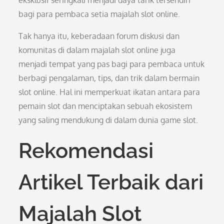
eksklusif seringkali menjadi daya tarik tersendiri
bagi para pembaca setia majalah slot online.
Tak hanya itu, keberadaan forum diskusi dan
komunitas di dalam majalah slot online juga
menjadi tempat yang pas bagi para pembaca untuk
berbagi pengalaman, tips, dan trik dalam bermain
slot online. Hal ini memperkuat ikatan antara para
pemain slot dan menciptakan sebuah ekosistem
yang saling mendukung di dalam dunia game slot.
Rekomendasi
Artikel Terbaik dari
Majalah Slot