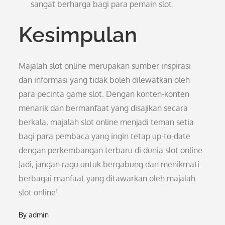
sangat berharga bagi para pemain slot.
Kesimpulan
Majalah slot online merupakan sumber inspirasi
dan informasi yang tidak boleh dilewatkan oleh
para pecinta game slot. Dengan konten-konten
menarik dan bermanfaat yang disajikan secara
berkala, majalah slot online menjadi teman setia
bagi para pembaca yang ingin tetap up-to-date
dengan perkembangan terbaru di dunia slot online.
Jadi, jangan ragu untuk bergabung dan menikmati
berbagai manfaat yang ditawarkan oleh majalah
slot online!
By
admin