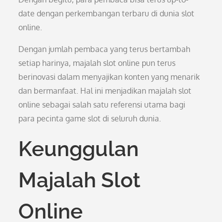
date dengan perkembangan terbaru di dunia slot
online.
Dengan jumlah pembaca yang terus bertambah
setiap harinya, majalah slot online pun terus
berinovasi dalam menyajikan konten yang menarik
dan bermanfaat. Hal ini menjadikan majalah slot
online sebagai salah satu referensi utama bagi
para pecinta game slot di seluruh dunia.
Keunggulan
Majalah Slot
Online