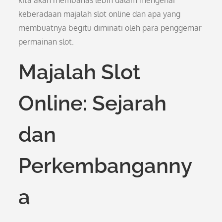
kita akan membahas lebih dalam mengenai
keberadaan majalah slot online dan apa yang
membuatnya begitu diminati oleh para penggemar
permainan slot.
Majalah Slot
Online: Sejarah
dan
Perkembanganny
a