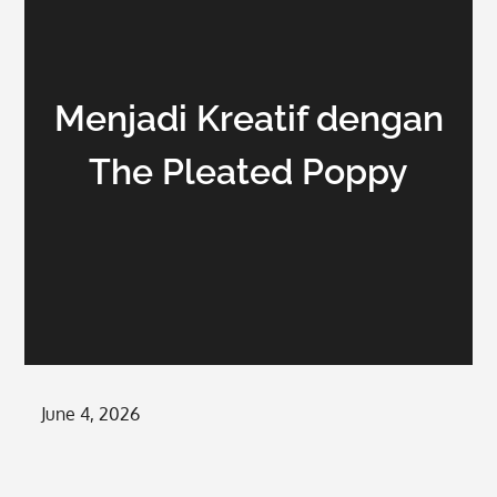
Menjadi Kreatif dengan
The Pleated Poppy
Posted
June 4, 2026
on