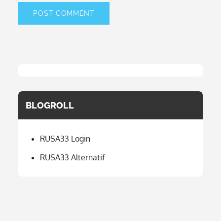
BLOGROLL
RUSA33 Login
RUSA33 Alternatif