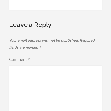
Leave a Reply
Your email address will not be published.
Required
fields are marked
*
Comment
*