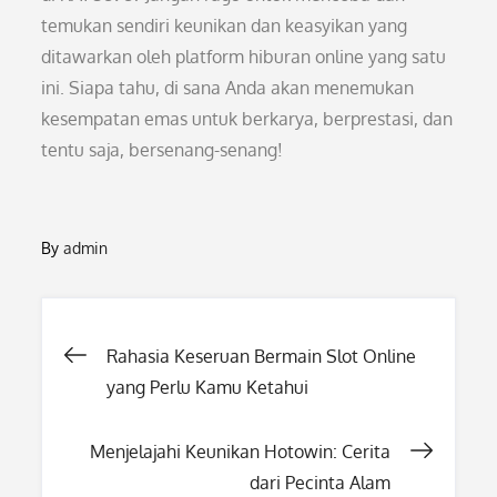
temukan sendiri keunikan dan keasyikan yang
ditawarkan oleh platform hiburan online yang satu
ini. Siapa tahu, di sana Anda akan menemukan
kesempatan emas untuk berkarya, berprestasi, dan
tentu saja, bersenang-senang!
By
admin
Post
Rahasia Keseruan Bermain Slot Online
yang Perlu Kamu Ketahui
navigation
Menjelajahi Keunikan Hotowin: Cerita
dari Pecinta Alam