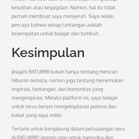
kesulitan atau kegagalan. Namun, hal itu tidak
pernah membuat saya menyerah. Saya selalu
percaya bahwa setiap tantangan adalah
kesempatan untuk belajar dan tumbuh.
Kesimpulan
Jelajahi RATU898 bukan hanya tentang mencari
hiburan semata, namun juga tentang menemukan
inspirasi, tantangan, dan komunitas yang
menginspirasi. Melalui platform ini, saya belajar
untuk terus berani mengeksplorasi potensi dan
bakat yang saya miliki.
Tertarik untuk bergabung dalam petualangan seru
di RATU898? Jangan ragu untuk mencoba dan