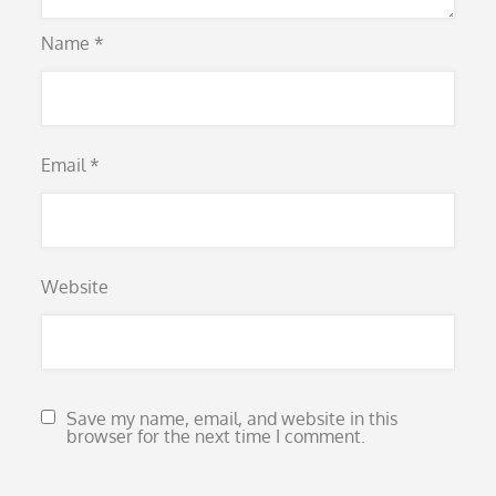
Name
*
Email
*
Website
Save my name, email, and website in this
browser for the next time I comment.