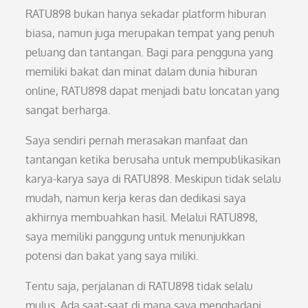
RATU898 bukan hanya sekadar platform hiburan
biasa, namun juga merupakan tempat yang penuh
peluang dan tantangan. Bagi para pengguna yang
memiliki bakat dan minat dalam dunia hiburan
online, RATU898 dapat menjadi batu loncatan yang
sangat berharga.
Saya sendiri pernah merasakan manfaat dan
tantangan ketika berusaha untuk mempublikasikan
karya-karya saya di RATU898. Meskipun tidak selalu
mudah, namun kerja keras dan dedikasi saya
akhirnya membuahkan hasil. Melalui RATU898,
saya memiliki panggung untuk menunjukkan
potensi dan bakat yang saya miliki.
Tentu saja, perjalanan di RATU898 tidak selalu
mulus. Ada saat-saat di mana saya menghadapi