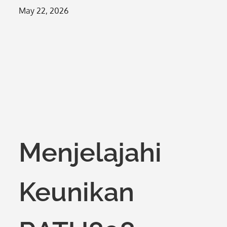
Posted
May 22, 2026
on
Menjelajahi
Keunikan