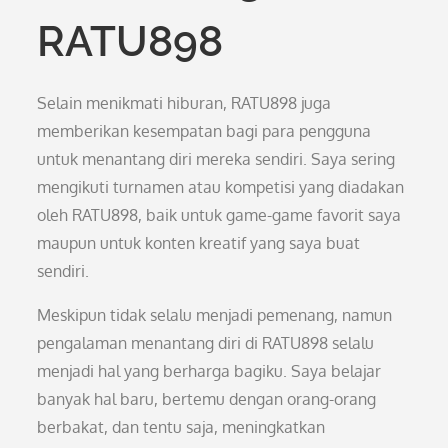
RATU898
Selain menikmati hiburan, RATU898 juga
memberikan kesempatan bagi para pengguna
untuk menantang diri mereka sendiri. Saya sering
mengikuti turnamen atau kompetisi yang diadakan
oleh RATU898, baik untuk game-game favorit saya
maupun untuk konten kreatif yang saya buat
sendiri.
Meskipun tidak selalu menjadi pemenang, namun
pengalaman menantang diri di RATU898 selalu
menjadi hal yang berharga bagiku. Saya belajar
banyak hal baru, bertemu dengan orang-orang
berbakat, dan tentu saja, meningkatkan