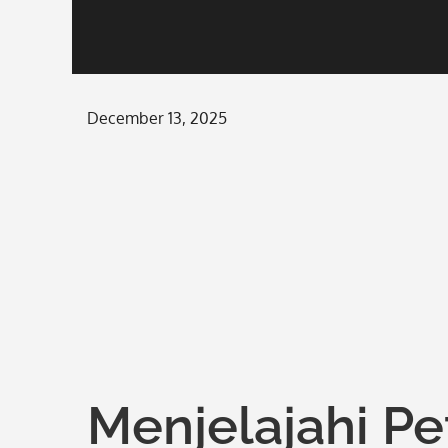
Posted
December 13, 2025
on
Menjelajahi P