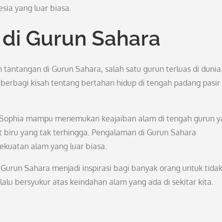
sia yang luar biasa.
 di Gurun Sahara
 tantangan di Gurun Sahara, salah satu gurun terluas di dunia
erbagi kisah tentang bertahan hidup di tengah padang pasir
 Sophia mampu menemukan keajaiban alam di tengah gurun y
t biru yang tak terhingga. Pengalaman di Gurun Sahara
ekuatan alam yang luar biasa.
Gurun Sahara menjadi inspirasi bagi banyak orang untuk tida
lu bersyukur atas keindahan alam yang ada di sekitar kita.