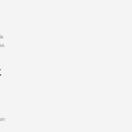
ik
sa.
t
dan