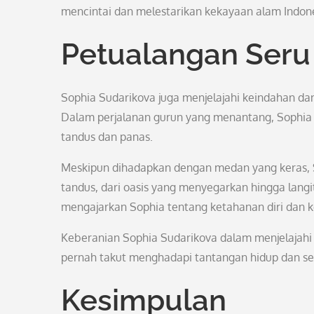
mencintai dan melestarikan kekayaan alam Indone
Petualangan Seru
Sophia Sudarikova juga menjelajahi keindahan dan
Dalam perjalanan gurun yang menantang, Sophia b
tandus dan panas.
Meskipun dihadapkan dengan medan yang keras,
tandus, dari oasis yang menyegarkan hingga langi
mengajarkan Sophia tentang ketahanan diri dan k
Keberanian Sophia Sudarikova dalam menjelajahi 
pernah takut menghadapi tantangan hidup dan sela
Kesimpulan