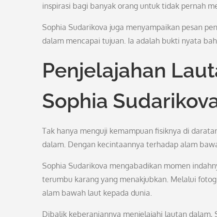
inspirasi bagi banyak orang untuk tidak pernah
Sophia Sudarikova juga menyampaikan pesan pent
dalam mencapai tujuan. Ia adalah bukti nyata ba
Penjelajahan Lau
Sophia Sudarikov
Tak hanya menguji kemampuan fisiknya di daratan
dalam. Dengan kecintaannya terhadap alam baw
Sophia Sudarikova mengabadikan momen indahny
terumbu karang yang menakjubkan. Melalui fotog
alam bawah laut kepada dunia.
Dibalik keberaniannya menjelajahi lautan dalam,