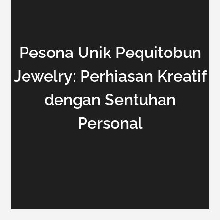
Pesona Unik Pequitobun
Jewelry: Perhiasan Kreatif
dengan Sentuhan
Personal