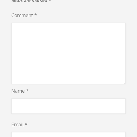
fields are marked
*
Comment
*
Name
*
Email
*