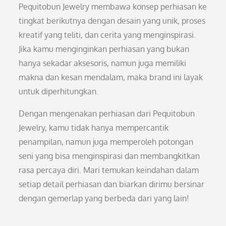
Pequitobun Jewelry membawa konsep perhiasan ke
tingkat berikutnya dengan desain yang unik, proses
kreatif yang teliti, dan cerita yang menginspirasi.
Jika kamu menginginkan perhiasan yang bukan
hanya sekadar aksesoris, namun juga memiliki
makna dan kesan mendalam, maka brand ini layak
untuk diperhitungkan.
Dengan mengenakan perhiasan dari Pequitobun
Jewelry, kamu tidak hanya mempercantik
penampilan, namun juga memperoleh potongan
seni yang bisa menginspirasi dan membangkitkan
rasa percaya diri. Mari temukan keindahan dalam
setiap detail perhiasan dan biarkan dirimu bersinar
dengan gemerlap yang berbeda dari yang lain!