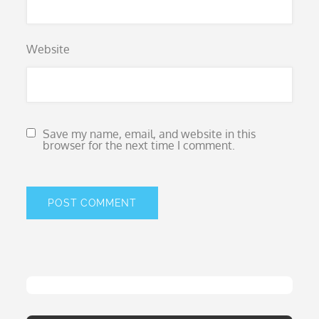
Website
Save my name, email, and website in this
browser for the next time I comment.