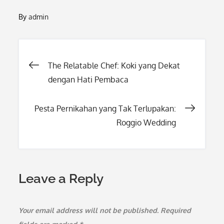
By
admin
Post
The Relatable Chef: Koki yang Dekat
dengan Hati Pembaca
navigation
Pesta Pernikahan yang Tak Terlupakan:
Roggio Wedding
Leave a Reply
Your email address will not be published.
Required