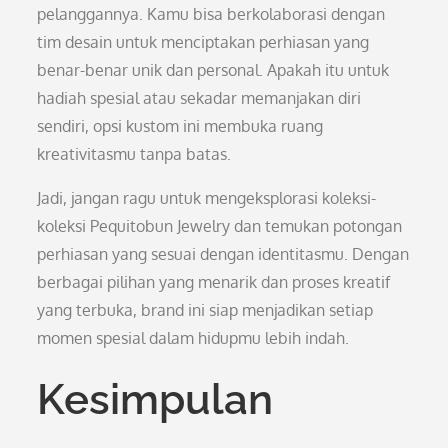
pelanggannya. Kamu bisa berkolaborasi dengan
tim desain untuk menciptakan perhiasan yang
benar-benar unik dan personal. Apakah itu untuk
hadiah spesial atau sekadar memanjakan diri
sendiri, opsi kustom ini membuka ruang
kreativitasmu tanpa batas.
Jadi, jangan ragu untuk mengeksplorasi koleksi-
koleksi Pequitobun Jewelry dan temukan potongan
perhiasan yang sesuai dengan identitasmu. Dengan
berbagai pilihan yang menarik dan proses kreatif
yang terbuka, brand ini siap menjadikan setiap
momen spesial dalam hidupmu lebih indah.
Kesimpulan