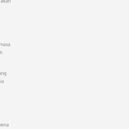
 akan
 masa
ih
ang
ia
omena