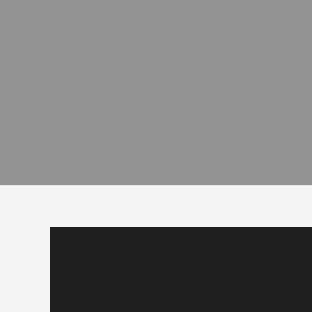
Skip
to
content