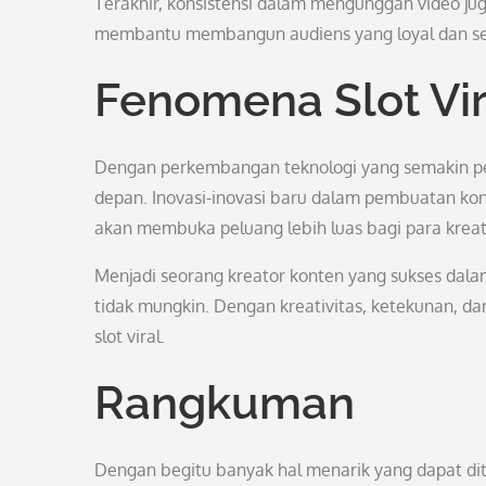
Terakhir, konsistensi dalam mengunggah video ju
membantu membangun audiens yang loyal dan sela
Fenomena Slot Vi
Dengan perkembangan teknologi yang semakin pes
depan. Inovasi-inovasi baru dalam pembuatan kont
akan membuka peluang lebih luas bagi para kreato
Menjadi seorang kreator konten yang sukses dala
tidak mungkin. Dengan kreativitas, ketekunan, dan
slot viral.
Rangkuman
Dengan begitu banyak hal menarik yang dapat dit