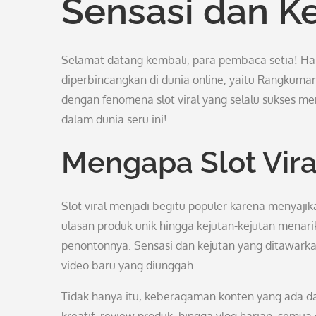
Sensasi dan Ke
Selamat datang kembali, para pembaca setia! Har
diperbincangkan di dunia online, yaitu Rangkuman 
dengan fenomena slot viral yang selalu sukses me
dalam dunia seru ini!
Mengapa Slot Vira
Slot viral menjadi begitu populer karena menyaji
ulasan produk unik hingga kejutan-kejutan menarik,
penontonnya. Sensasi dan kejutan yang ditawark
video baru yang diunggah.
Tidak hanya itu, keberagaman konten yang ada dalam