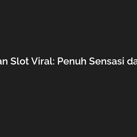
 Slot Viral: Penuh Sensasi da