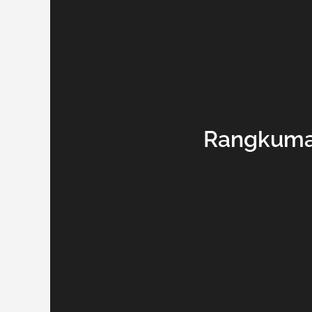
Rangkuman