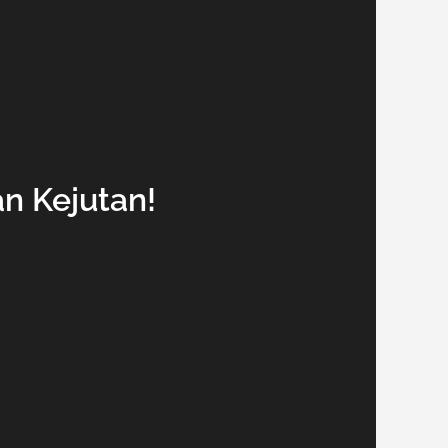
n Kejutan!