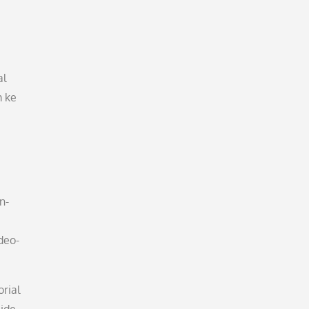
al
m ke
n-
deo-
orial