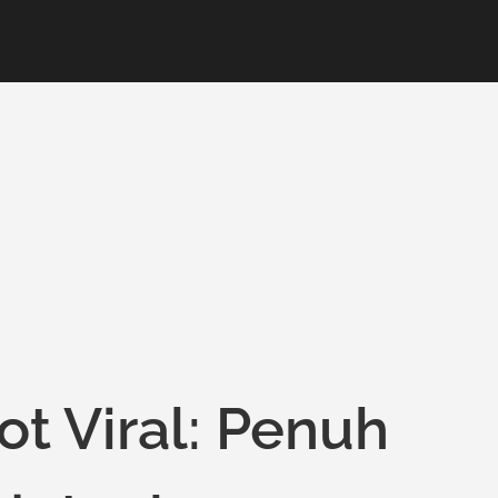
t Viral: Penuh